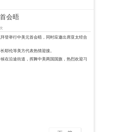
首会晤
6次
统拜登举行中美元首会晤，同时应邀出席亚太经合
部长耶伦等美方代表热情迎接。
等候在沿途街道，挥舞中美两国国旗，热烈欢迎习