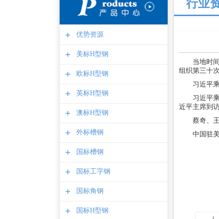
行业
+
优势资源
+
美标H型钢
当地时
组织第三十
+
欧标H型钢
习近平
+
英标H型钢
习近平
近平主席到
+
澳标H型钢
蔡奇、
+
外标槽钢
中国驻
+
国标槽钢
+
国标工字钢
+
国标角钢
+
国标H型钢